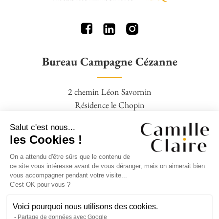
Bureau Campagne Cézanne
2 chemin Léon Savornin
Résidence le Chopin
13100 Aix en Provence
Salut c'est nous...
04 42 95 77 16 – 06 09 88 19 28
les Cookies !
On a attendu d'être sûrs que le contenu de
Agence Square Pigonnet
ce site vous intéresse avant de vous déranger, mais on aimerait bien
vous accompagner pendant votre visite...
C'est OK pour vous ?
14 avenue Jean Giono,
Clos Bernadettes,
Voici pourquoi nous utilisons des cookies.
Partage de données avec Google