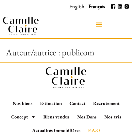
English
Français
Auteur/autrice :
publicom
Nos biens
Estimation
Contact
Recrutement
Concept
Biens vendus
Nos Dons
Nos avis
Actualités immobilières
F.A.Q