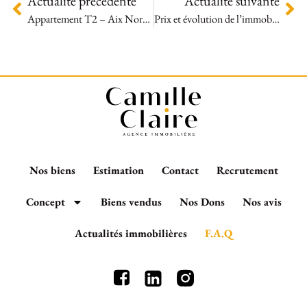
Actualité précédente
Actualité suivante
Appartement T2 – Aix Nord – 39m² Avec Jardin Chez Camille Claire
Prix et évolution de l’immobilier sur Aix-en-Provence en 2026
Nos biens
Estimation
Contact
Recrutement
Concept
Biens vendus
Nos Dons
Nos avis
Actualités immobilières
F.A.Q