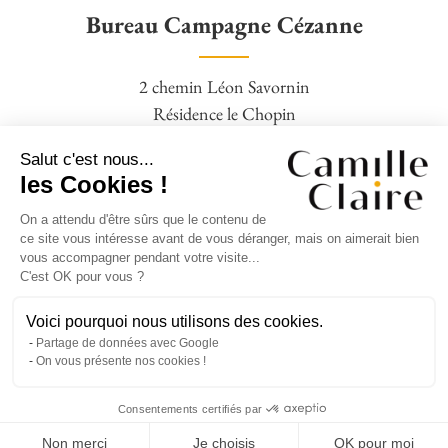
Bureau Campagne Cézanne
2 chemin Léon Savornin
Résidence le Chopin
13100 Aix en Provence
Salut c'est nous...
04 42 95 77 16 – 06 09 88 19 28
les Cookies !
On a attendu d'être sûrs que le contenu de
Agence Square Pigonnet
ce site vous intéresse avant de vous déranger, mais on aimerait bien
vous accompagner pendant votre visite...
C'est OK pour vous ?
14 avenue Jean Giono,
Clos Bernadettes,
Voici pourquoi nous utilisons des cookies.
Partage de données avec Google
13090 Aix en Provence
On vous présente nos cookies !
04 42 95 77 16 – 06 09 88 19 28
Consentements certifiés par
ESTIMER MON BIEN
Mentions légales
–
Barème d’honoraires
Non merci
Je choisis
OK pour moi