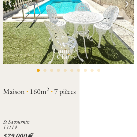
·
·
2
Maison
160m
7 pièces
St Savournin
13119
579 000 €