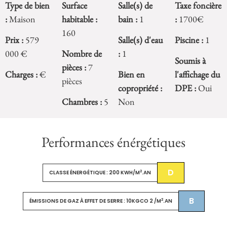
Type de bien
Surface
Salle(s) de
Taxe foncière
:
Maison
habitable :
bain :
1
:
1700€
160
Prix :
579
Salle(s) d'eau
Piscine :
1
000 €
Nombre de
:
1
Soumis à
pièces :
7
Charges :
€
Bien en
l'affichage du
pièces
copropriété :
DPE :
Oui
Chambres :
5
Non
Performances énérgétiques
D
2
CLASSE ÉNERGÉTIQUE : 200 KWH/M
.AN
B
2
ÉMISSIONS DE GAZ À EFFET DE SERRE : 10KGCO 2 /M
.AN