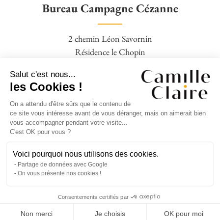
Bureau Campagne Cézanne
2 chemin Léon Savornin
Résidence le Chopin
13100 Aix en Provence
Salut c'est nous...
04 42 95 77 16 – 06 09 88 19 28
les Cookies !
On a attendu d'être sûrs que le contenu de
Agence Square Pigonnet
ce site vous intéresse avant de vous déranger, mais on aimerait bien
vous accompagner pendant votre visite...
C'est OK pour vous ?
14 avenue Jean Giono,
Clos Bernadettes,
Voici pourquoi nous utilisons des cookies.
Partage de données avec Google
13090 Aix en Provence
On vous présente nos cookies !
04 42 95 77 16 – 06 09 88 19 28
Consentements certifiés par
ESTIMER MON BIEN
Mentions légales
–
Barème d’honoraires
Non merci
Je choisis
OK pour moi