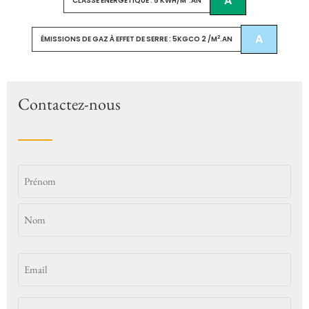
A
CLASSE ÉNERGÉTIQUE : 5 KWH/M
.AN
A
2
ÉMISSIONS DE GAZ À EFFET DE SERRE : 5KGCO 2 /M
.AN
Contactez-nous
Identité
Email
*
(Nécessaire)
Téléphone