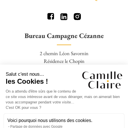
Bureau Campagne Cézanne
2 chemin Léon Savornin
Résidence le Chopin
13100 Aix en Provence
Salut c'est nous...
04 42 95 77 16 – 06 09 88 19 28
les Cookies !
On a attendu d'être sûrs que le contenu de
Agence Square Pigonnet
ce site vous intéresse avant de vous déranger, mais on aimerait bien
vous accompagner pendant votre visite...
C'est OK pour vous ?
14 avenue Jean Giono,
Clos Bernadettes,
Voici pourquoi nous utilisons des cookies.
Partage de données avec Google