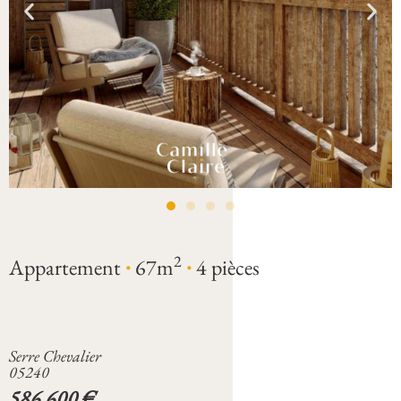
·
·
2
Appartement
67m
4 pièces
Serre Chevalier
05240
586 600 €