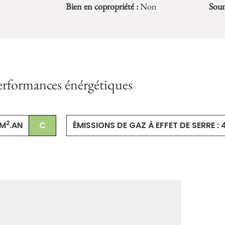
Bien en copropriété :
Non
Soum
erformances énérgétiques
2
/M
.AN
C
ÉMISSIONS DE GAZ À EFFET DE SERRE :