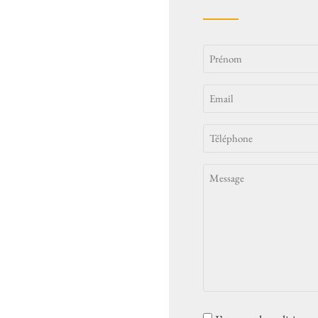
Identité
Email
*
(Nécessaire)
Téléphone
*
(Nécessaire)
Message
Consent