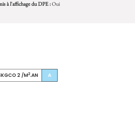
is à l'affichage du DPE :
Oui
2
 4KGCO 2 /M
.AN
A