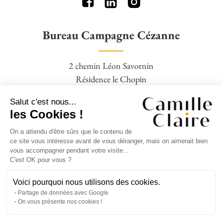
Bureau Campagne Cézanne
2 chemin Léon Savornin
Résidence le Chopin
13100 Aix en Provence
Salut c'est nous...
04 42 95 77 16 – 06 09 88 19 28
les Cookies !
On a attendu d'être sûrs que le contenu de
Agence Square Pigonnet
ce site vous intéresse avant de vous déranger, mais on aimerait bien
vous accompagner pendant votre visite...
C'est OK pour vous ?
14 avenue Jean Giono,
Clos Bernadettes,
Voici pourquoi nous utilisons des cookies.
Partage de données avec Google
13090 Aix en Provence
On vous présente nos cookies !
04 42 95 77 16 – 06 09 88 19 28