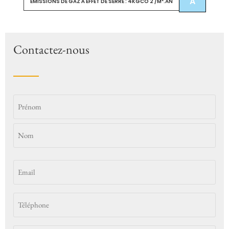
A
ÉMISSIONS DE GAZ À EFFET DE SERRE : 4KGCO 2 /M
.AN
Contactez-nous
Identité
Email
*
(Nécessaire)
Téléphone
*
(Nécessaire)
Message