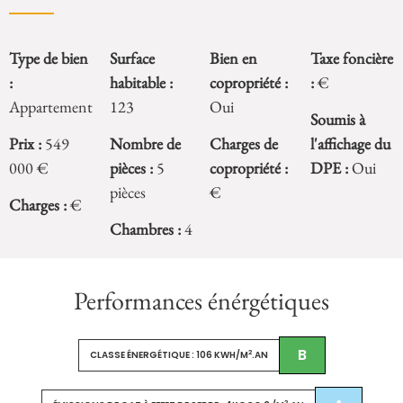
Type de bien
Surface
Bien en
Taxe foncière
:
habitable :
copropriété :
:
€
Appartement
123
Oui
Soumis à
Prix :
549
Nombre de
Charges de
l'affichage du
000 €
pièces :
5
copropriété :
DPE :
Oui
pièces
€
Charges :
€
Chambres :
4
Performances énérgétiques
B
2
CLASSE ÉNERGÉTIQUE : 106 KWH/M
.AN
2