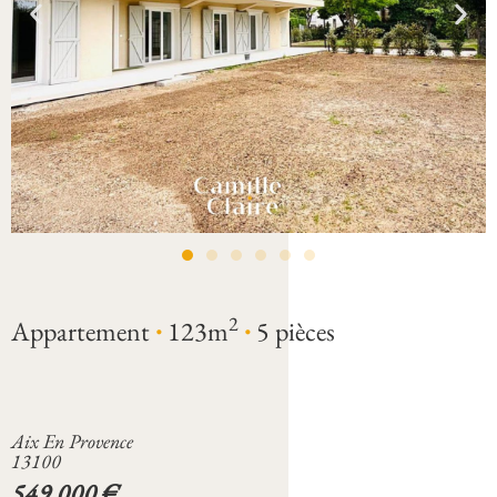
·
·
2
Appartement
123m
5 pièces
Aix En Provence
13100
549 000 €