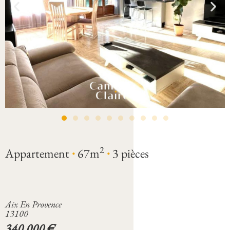
·
·
2
Appartement
67m
3 pièces
Aix En Provence
13100
340 000 €