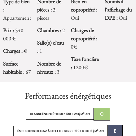
Type de bien
Nombre de
Bien en
Soumis à
:
pièces :
3
copropriété :
l'affichage du
Appartement
pièces
Oui
DPE :
Oui
Prix :
340
Chambres :
2
Charges de
000 €
copropriété :
Salle(s) d'eau
0€
Charges :
€
:
1
Taxe foncière
Surface
Nombre de
:
1200€
habitable :
67
niveaux :
3
Performances énérgétiques
C
2
CLASSE ÉNERGÉTIQUE : 100 KWH/M
.AN
E
2
ÉMISSIONS DE GAZ À EFFET DE SERRE : 50KGCO 2 /M
.AN