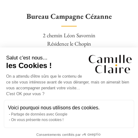
Bureau Campagne Cézanne
2 chemin Léon Savornin
Résidence le Chopin
13100 Aix en Provence
Salut c'est nous...
04 42 95 77 16 – 06 09 88 19 28
les Cookies !
On a attendu d'être sûrs que le contenu de
Agence Square Pigonnet
ce site vous intéresse avant de vous déranger, mais on aimerait bien
vous accompagner pendant votre visite...
C'est OK pour vous ?
14 avenue Jean Giono,
Clos Bernadettes,
Voici pourquoi nous utilisons des cookies.
Partage de données avec Google
13090 Aix en Provence
On vous présente nos cookies !
04 42 95 77 16 – 06 09 88 19 28
Consentements certifiés par