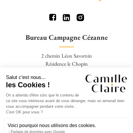
Bureau Campagne Cézanne
2 chemin Léon Savornin
Résidence le Chopin
13100 Aix en Provence
Salut c'est nous...
04 42 95 77 16 – 06 09 88 19 28
les Cookies !
On a attendu d'être sûrs que le contenu de
Agence Square Pigonnet
ce site vous intéresse avant de vous déranger, mais on aimerait bien
vous accompagner pendant votre visite...
C'est OK pour vous ?
14 avenue Jean Giono,
Clos Bernadettes,
Voici pourquoi nous utilisons des cookies.
Partage de données avec Google